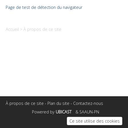
Page de test de détection du navigateur
Accueil
À propos de ce site
À propos de ce site
-
Plan du site
-
Contactez-nous
Powered by
UBICAST
& SAAUN-PN
Ce site utilise des cookies